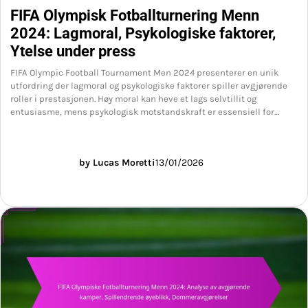
FIFA Olympisk Fotballturnering Menn
2024: Lagmoral, Psykologiske faktorer,
Ytelse under press
FIFA Olympic Football Tournament Men 2024 presenterer en unik
utfordring der lagmoral og psykologiske faktorer spiller avgjørende
roller i prestasjonen. Høy moral kan heve et lags selvtillit og
entusiasme, mens psykologisk motstandskraft er essensiell for…
by Lucas Moretti
13/01/2026