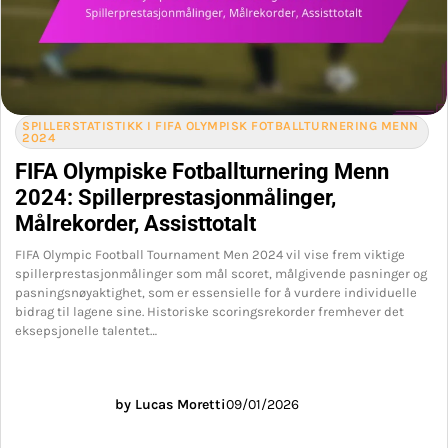
SPILLERSTATISTIKK I FIFA OLYMPISK FOTBALLTURNERING MENN
2024
FIFA Olympiske Fotballturnering Menn
2024: Spillerprestasjonmålinger,
Målrekorder, Assisttotalt
FIFA Olympic Football Tournament Men 2024 vil vise frem viktige
spillerprestasjonmålinger som mål scoret, målgivende pasninger og
pasningsnøyaktighet, som er essensielle for å vurdere individuelle
bidrag til lagene sine. Historiske scoringsrekorder fremhever det
eksepsjonelle talentet…
by Lucas Moretti
09/01/2026