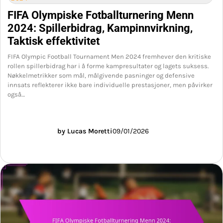
FIFA Olympiske Fotballturnering Menn
2024: Spillerbidrag, Kampinnvirkning,
Taktisk effektivitet
FIFA Olympic Football Tournament Men 2024 fremhever den kritiske
rollen spillerbidrag har i å forme kampresultater og lagets suksess.
Nøkkelmetrikker som mål, målgivende pasninger og defensive
innsats reflekterer ikke bare individuelle prestasjoner, men påvirker
også…
by Lucas Moretti
09/01/2026