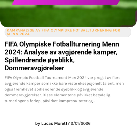
KAMPANALYSE AV FIFA OLYMPISKE FOTBALLTURNERING FOR
MENN 2024
FIFA Olympiske Fotballturnering Menn
2024: Analyse av avgjørende kamper,
Spillendrende øyeblikk,
Dommeravgjørelser
FIFA Olympic Football Tournament Men 2024 var preget av flere
avgjørende kamper som ikke bare viste eksepsjonelt talent, men
også fremhevet spillendrende øyeblikk og avgjørende
dommeravgjørelser. Disse elementene påvirket betydelig
turneringens forløp, påvirket kampresultater og…
by Lucas Moretti
12/01/2026