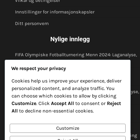
Vilkår og betingelser
Innstillinger for informasjonskapsler
Ditt personvern
Nylige innlegg
FIFA Olympiske Fotballturnering Menn 2024: Laganalyse,
Spillervurderinger, Taktiske analyser
We respect your privacy
FIFA Olympisk Fotballturnering Menn 2024: Kampflyt,
Momentumskift, Kritiske feil
Cookies help us improve your experience, deliver
personalized content, and analyze traffic. You
FIFA Olympiske Fotballturnering Menn 2024: Spillanalyse,
can choose which cookies to allow by clicking
Resultater, Spillerinnvirkning
Customize
. Click
Accept All
to consent or
Reject
FIFA Olympisk Fotballturnering Menn 2024: Defensiv
All
to decline non-essential cookies.
oppsett, Angrepsspill, Spillerroller
Customize
FIFA Olympiske Fotballturnering Menn 2024:
Teamdynamikk, Lederskapskvaliteter, Trenerinnvirkning