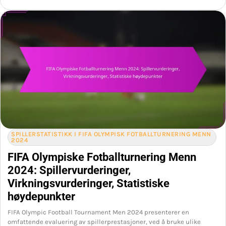
SPILLERSTATISTIKK I FIFA OLYMPISK FOTBALLTURNERING MENN
2024
FIFA Olympiske Fotballturnering Menn
2024: Spillervurderinger,
Virkningsvurderinger, Statistiske
høydepunkter
FIFA Olympic Football Tournament Men 2024 presenterer en
omfattende evaluering av spillerprestasjoner, ved å bruke ulike