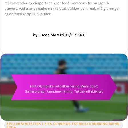
målemetoder og ekspertanalyser for å fremheve fremragende
utøvere. Ved å undersøke nøkkelstatistikker som mål, målgivninger
og defensive spill, avslører…
by Lucas Moretti
09/01/2026
SPILLERSTATISTIKK I FIFA OLYMPISK FOTBALLTURNERING MENN
2024