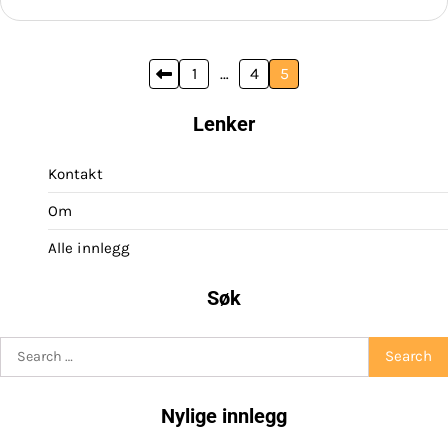
Posts
1
…
4
5
pagination
Lenker
Kontakt
Om
Alle innlegg
Søk
Search
for:
Nylige innlegg