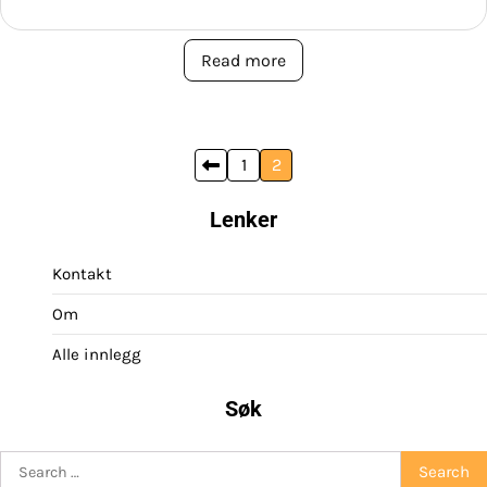
Read more
Posts
1
2
pagination
Lenker
Kontakt
Om
Alle innlegg
Søk
Search