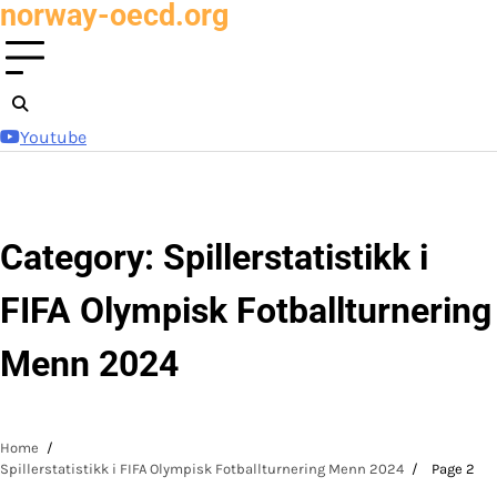
norway-oecd.org
Skip
to
content
Youtube
Category:
Spillerstatistikk i
FIFA Olympisk Fotballturnering
Menn 2024
Home
Spillerstatistikk i FIFA Olympisk Fotballturnering Menn 2024
Page 2