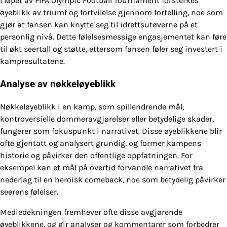
I løpet av FIFA Olympic Football Tournament forsterkes
øyeblikk av triumf og fortvilelse gjennom fortelling, noe som
gjør at fansen kan knytte seg til idrettsutøverne på et
personlig nivå. Dette følelsesmessige engasjementet kan føre
til økt seertall og støtte, ettersom fansen føler seg investert i
kampresultatene.
Analyse av nøkkeløyeblikk
Nøkkeløyeblikk i en kamp, som spillendrende mål,
kontroversielle dommeravgjørelser eller betydelige skader,
fungerer som fokuspunkt i narrativet. Disse øyeblikkene blir
ofte gjentatt og analysert grundig, og former kampens
historie og påvirker den offentlige oppfatningen. For
eksempel kan et mål på overtid forvandle narrativet fra
nederlag til en heroisk comeback, noe som betydelig påvirker
seerens følelser.
Mediedekningen fremhever ofte disse avgjørende
øyeblikkene, og gir analyser og kommentarer som forbedrer