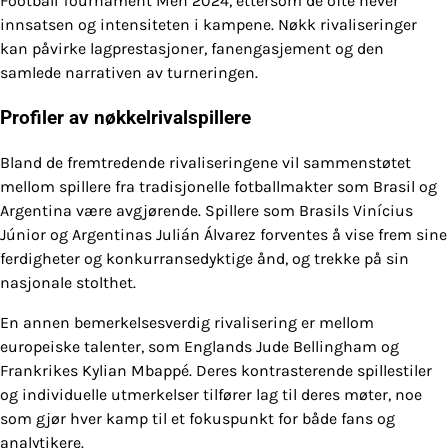
Football Tournament Men 2024, ettersom de ofte hever
innsatsen og intensiteten i kampene. Nøkk rivaliseringer
kan påvirke lagprestasjoner, fanengasjement og den
samlede narrativen av turneringen.
Profiler av nøkkelrivalspillere
Bland de fremtredende rivaliseringene vil sammenstøtet
mellom spillere fra tradisjonelle fotballmakter som Brasil og
Argentina være avgjørende. Spillere som Brasils Vinícius
Júnior og Argentinas Julián Álvarez forventes å vise frem sine
ferdigheter og konkurransedyktige ånd, og trekke på sin
nasjonale stolthet.
En annen bemerkelsesverdig rivalisering er mellom
europeiske talenter, som Englands Jude Bellingham og
Frankrikes Kylian Mbappé. Deres kontrasterende spillestiler
og individuelle utmerkelser tilfører lag til deres møter, noe
som gjør hver kamp til et fokuspunkt for både fans og
analytikere.