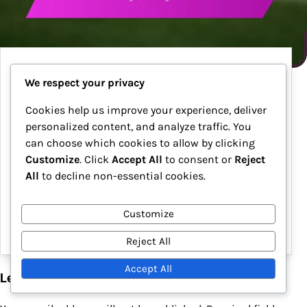
FIFA Olympiske Fotballturnering Menn 2024:
We respect your privacy
Målanalyse, Assistfordelinger, Strategier for
dødballer
Cookies help us improve your experience, deliver
personalized content, and analyze traffic. You
FIFA Olympic Football Tournament Men 2024 gir en
can choose which cookies to allow by clicking
unik mulighet til å analysere nøkkelmetrikker som
Customize
. Click
Accept All
to consent or
Reject
måletype, assistbidrag og strategier for dødballer.
All
to decline non-essential cookies.
Ved å undersøke de taktiske tilnærmingene som
fører til vellykkede resultater, kan lag forbedre…
Customize
28/01/2026
Reject All
Accept All
Leave a Reply