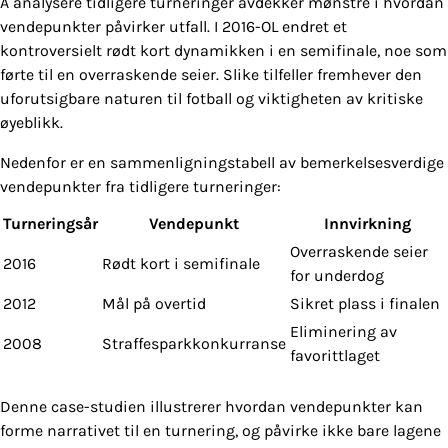
Å analysere tidligere turneringer avdekker mønstre i hvordan
vendepunkter påvirker utfall. I 2016-OL endret et
kontroversielt rødt kort dynamikken i en semifinale, noe som
førte til en overraskende seier. Slike tilfeller fremhever den
uforutsigbare naturen til fotball og viktigheten av kritiske
øyeblikk.
Nedenfor er en sammenligningstabell av bemerkelsesverdige
vendepunkter fra tidligere turneringer:
Turneringsår
Vendepunkt
Innvirkning
Overraskende seier
2016
Rødt kort i semifinale
for underdog
2012
Mål på overtid
Sikret plass i finalen
Eliminering av
2008
Straffesparkkonkurranse
favorittlaget
Denne case-studien illustrerer hvordan vendepunkter kan
forme narrativet til en turnering, og påvirke ikke bare lagene