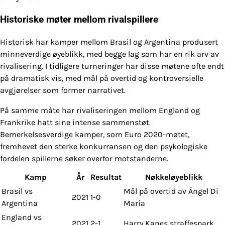
Historiske møter mellom rivalspillere
Historisk har kamper mellom Brasil og Argentina produsert
minneverdige øyeblikk, med begge lag som har en rik arv av
rivalisering. I tidligere turneringer har disse møtene ofte endt
på dramatisk vis, med mål på overtid og kontroversielle
avgjørelser som former narrativet.
På samme måte har rivaliseringen mellom England og
Frankrike hatt sine intense sammenstøt.
Bemerkelsesverdige kamper, som Euro 2020-møtet,
fremhevet den sterke konkurransen og den psykologiske
fordelen spillerne søker overfor motstanderne.
Kamp
År
Resultat
Nøkkeløyeblikk
Brasil vs
Mål på overtid av Ángel Di
2021
1-0
Argentina
María
England vs
2021
2-1
Harry Kanes straffespark