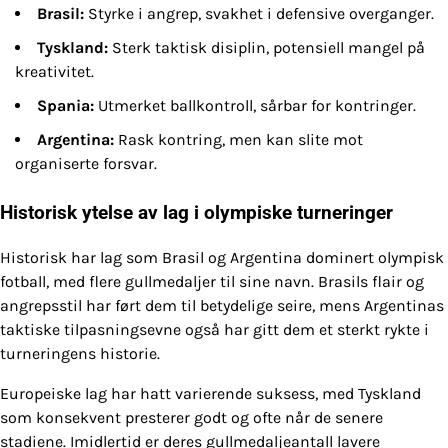
Brasil:
Styrke i angrep, svakhet i defensive overganger.
Tyskland:
Sterk taktisk disiplin, potensiell mangel på
kreativitet.
Spania:
Utmerket ballkontroll, sårbar for kontringer.
Argentina:
Rask kontring, men kan slite mot
organiserte forsvar.
Historisk ytelse av lag i olympiske turneringer
Historisk har lag som Brasil og Argentina dominert olympisk
fotball, med flere gullmedaljer til sine navn. Brasils flair og
angrepsstil har ført dem til betydelige seire, mens Argentinas
taktiske tilpasningsevne også har gitt dem et sterkt rykte i
turneringens historie.
Europeiske lag har hatt varierende suksess, med Tyskland
som konsekvent presterer godt og ofte når de senere
stadiene. Imidlertid er deres gullmedaljeantall lavere