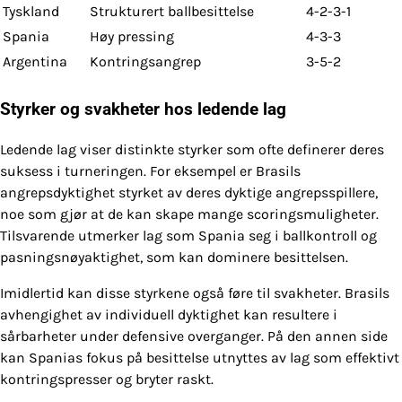
Tyskland
Strukturert ballbesittelse
4-2-3-1
Spania
Høy pressing
4-3-3
Argentina
Kontringsangrep
3-5-2
Styrker og svakheter hos ledende lag
Ledende lag viser distinkte styrker som ofte definerer deres
suksess i turneringen. For eksempel er Brasils
angrepsdyktighet styrket av deres dyktige angrepsspillere,
noe som gjør at de kan skape mange scoringsmuligheter.
Tilsvarende utmerker lag som Spania seg i ballkontroll og
pasningsnøyaktighet, som kan dominere besittelsen.
Imidlertid kan disse styrkene også føre til svakheter. Brasils
avhengighet av individuell dyktighet kan resultere i
sårbarheter under defensive overganger. På den annen side
kan Spanias fokus på besittelse utnyttes av lag som effektivt
kontringspresser og bryter raskt.