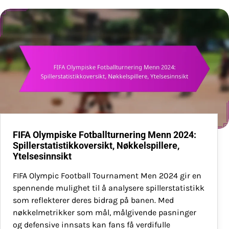
FIFA Olympiske Fotballturnering Menn 2024:
Spillerstatistikkoversikt, Nøkkelspillere,
Ytelsesinnsikt
FIFA Olympic Football Tournament Men 2024 gir en
spennende mulighet til å analysere spillerstatistikk
som reflekterer deres bidrag på banen. Med
nøkkelmetrikker som mål, målgivende pasninger
og defensive innsats kan fans få verdifulle