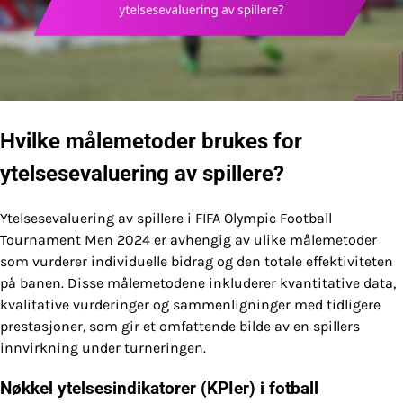
Hvilke målemetoder brukes for
ytelsesevaluering av spillere?
Ytelsesevaluering av spillere i FIFA Olympic Football
Tournament Men 2024 er avhengig av ulike målemetoder
som vurderer individuelle bidrag og den totale effektiviteten
på banen. Disse målemetodene inkluderer kvantitative data,
kvalitative vurderinger og sammenligninger med tidligere
prestasjoner, som gir et omfattende bilde av en spillers
innvirkning under turneringen.
Nøkkel ytelsesindikatorer (KPIer) i fotball