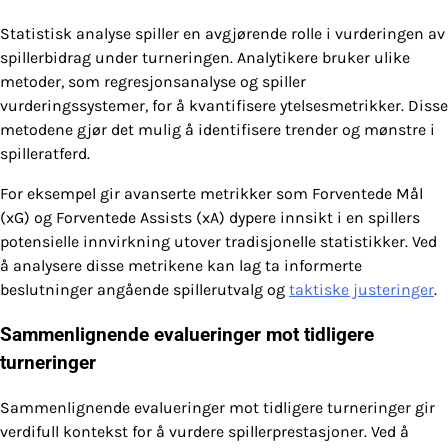
Statistisk analyse spiller en avgjørende rolle i vurderingen av
spillerbidrag under turneringen. Analytikere bruker ulike
metoder, som regresjonsanalyse og spiller
vurderingssystemer, for å kvantifisere ytelsesmetrikker. Disse
metodene gjør det mulig å identifisere trender og mønstre i
spilleratferd.
For eksempel gir avanserte metrikker som Forventede Mål
(xG) og Forventede Assists (xA) dypere innsikt i en spillers
potensielle innvirkning utover tradisjonelle statistikker. Ved
å analysere disse metrikene kan lag ta informerte
beslutninger angående spillerutvalg og
taktiske justeringer
.
Sammenlignende evalueringer mot tidligere
turneringer
Sammenlignende evalueringer mot tidligere turneringer gir
verdifull kontekst for å vurdere spillerprestasjoner. Ved å