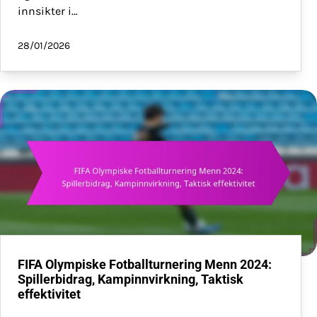
innsikter i…
28/01/2026
FIFA Olympiske Fotballturnering Menn 2024:
Spillerbidrag, Kampinnvirkning, Taktisk
effektivitet