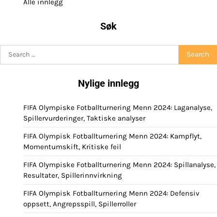
Alle innlegg
Søk
Search
for:
Nylige innlegg
FIFA Olympiske Fotballturnering Menn 2024: Laganalyse,
Spillervurderinger, Taktiske analyser
FIFA Olympisk Fotballturnering Menn 2024: Kampflyt,
Momentumskift, Kritiske feil
FIFA Olympiske Fotballturnering Menn 2024: Spillanalyse,
Resultater, Spillerinnvirkning
FIFA Olympisk Fotballturnering Menn 2024: Defensiv
oppsett, Angrepsspill, Spillerroller