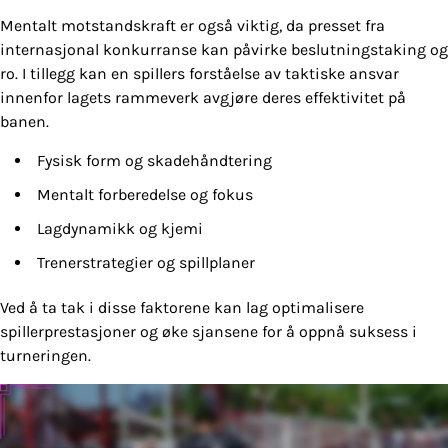
Mentalt motstandskraft er også viktig, da presset fra
internasjonal konkurranse kan påvirke beslutningstaking og
ro. I tillegg kan en spillers forståelse av taktiske ansvar
innenfor lagets rammeverk avgjøre deres effektivitet på
banen.
Fysisk form og skadehåndtering
Mentalt forberedelse og fokus
Lagdynamikk og kjemi
Trenerstrategier og spillplaner
Ved å ta tak i disse faktorene kan lag optimalisere
spillerprestasjoner og øke sjansene for å oppnå suksess i
turneringen.