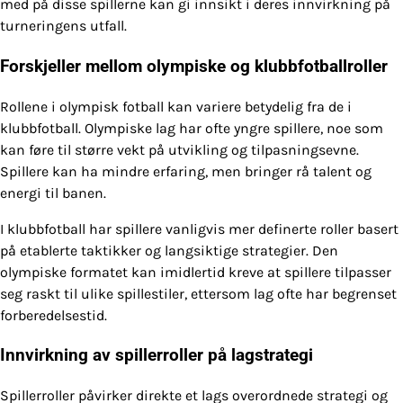
med på disse spillerne kan gi innsikt i deres innvirkning på
turneringens utfall.
Forskjeller mellom olympiske og klubbfotballroller
Rollene i olympisk fotball kan variere betydelig fra de i
klubbfotball. Olympiske lag har ofte yngre spillere, noe som
kan føre til større vekt på utvikling og tilpasningsevne.
Spillere kan ha mindre erfaring, men bringer rå talent og
energi til banen.
I klubbfotball har spillere vanligvis mer definerte roller basert
på etablerte taktikker og langsiktige strategier. Den
olympiske formatet kan imidlertid kreve at spillere tilpasser
seg raskt til ulike spillestiler, ettersom lag ofte har begrenset
forberedelsestid.
Innvirkning av spillerroller på lagstrategi
Spillerroller påvirker direkte et lags overordnede strategi og