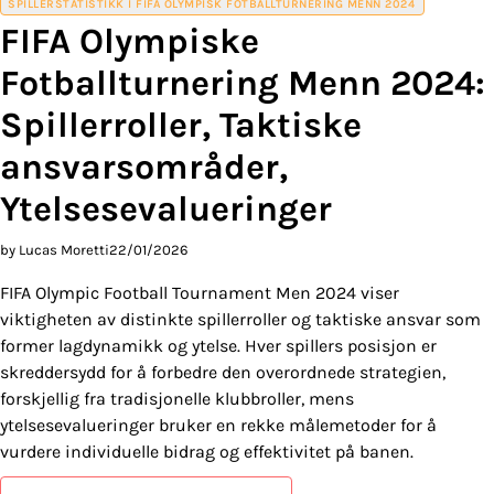
SPILLERSTATISTIKK I FIFA OLYMPISK FOTBALLTURNERING MENN 2024
FIFA Olympiske
Fotballturnering Menn 2024:
Spillerroller, Taktiske
ansvarsområder,
Ytelsesevalueringer
by Lucas Moretti
22/01/2026
FIFA Olympic Football Tournament Men 2024 viser
viktigheten av distinkte spillerroller og taktiske ansvar som
former lagdynamikk og ytelse. Hver spillers posisjon er
skreddersydd for å forbedre den overordnede strategien,
forskjellig fra tradisjonelle klubbroller, mens
ytelsesevalueringer bruker en rekke målemetoder for å
vurdere individuelle bidrag og effektivitet på banen.