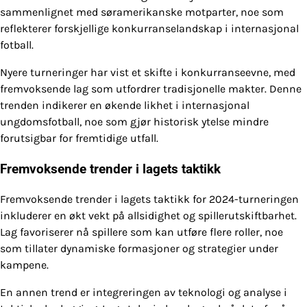
sammenlignet med søramerikanske motparter, noe som
reflekterer forskjellige konkurranselandskap i internasjonal
fotball.
Nyere turneringer har vist et skifte i konkurranseevne, med
fremvoksende lag som utfordrer tradisjonelle makter. Denne
trenden indikerer en økende likhet i internasjonal
ungdomsfotball, noe som gjør historisk ytelse mindre
forutsigbar for fremtidige utfall.
Fremvoksende trender i lagets taktikk
Fremvoksende trender i lagets taktikk for 2024-turneringen
inkluderer en økt vekt på allsidighet og spillerutskiftbarhet.
Lag favoriserer nå spillere som kan utføre flere roller, noe
som tillater dynamiske formasjoner og strategier under
kampene.
En annen trend er integreringen av teknologi og analyse i