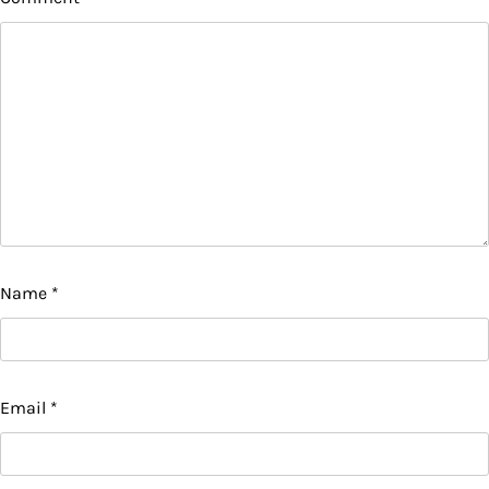
Name
*
Email
*