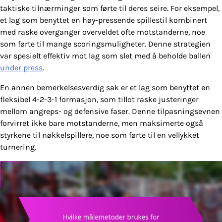
taktiske tilnærminger som førte til deres seire. For eksempel,
et lag som benyttet en høy-pressende spillestil kombinert
med raske overganger overveldet ofte motstanderne, noe
som førte til mange scoringsmuligheter. Denne strategien
var spesielt effektiv mot lag som slet med å beholde ballen
under press
.
En annen bemerkelsesverdig sak er et lag som benyttet en
fleksibel 4-2-3-1 formasjon, som tillot raske justeringer
mellom angreps- og defensive faser. Denne tilpasningsevnen
forvirret ikke bare motstanderne, men maksimerte også
styrkene til nøkkelspillere, noe som førte til en vellykket
turnering.