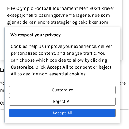
FIFA Olympic Football Tournament Men 2024 krever
eksepsjonell tilpasningsevne fra lagene, noe som
gjør at de kan endre strategier og taktikker som
svar på de unike utfordringene som forskjellige
We respect your privacy
motstandere byr på. Effektive spillplaner avhenger…
Cookies help us improve your experience, deliver
14/01/2026
personalized content, and analyze traffic. You
can choose which cookies to allow by clicking
Customize
. Click
Accept All
to consent or
Reject
Leave a Reply
All
to decline non-essential cookies.
Your email address will not be published.
Required fields are
marked
*
Customize
Reject All
Comment
*
Accept All