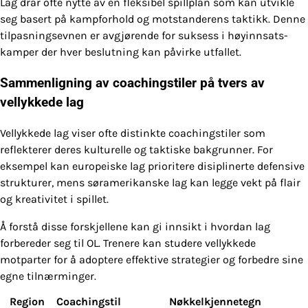
Lag drar ofte nytte av en fleksibel spillplan som kan utvikle
seg basert på kampforhold og motstanderens taktikk. Denne
tilpasningsevnen er avgjørende for suksess i høyinnsats-
kamper der hver beslutning kan påvirke utfallet.
Sammenligning av coachingstiler på tvers av
vellykkede lag
Vellykkede lag viser ofte distinkte coachingstiler som
reflekterer deres kulturelle og taktiske bakgrunner. For
eksempel kan europeiske lag prioritere disiplinerte defensive
strukturer, mens søramerikanske lag kan legge vekt på flair
og kreativitet i spillet.
Å forstå disse forskjellene kan gi innsikt i hvordan lag
forbereder seg til OL. Trenere kan studere vellykkede
motparter for å adoptere effektive strategier og forbedre sine
egne tilnærminger.
Region
Coachingstil
Nøkkelkjennetegn