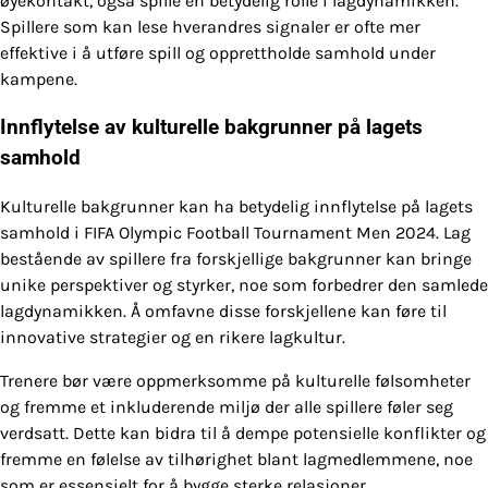
øyekontakt, også spille en betydelig rolle i lagdynamikken.
Spillere som kan lese hverandres signaler er ofte mer
effektive i å utføre spill og opprettholde samhold under
kampene.
Innflytelse av kulturelle bakgrunner på lagets
samhold
Kulturelle bakgrunner kan ha betydelig innflytelse på lagets
samhold i FIFA Olympic Football Tournament Men 2024. Lag
bestående av spillere fra forskjellige bakgrunner kan bringe
unike perspektiver og styrker, noe som forbedrer den samlede
lagdynamikken. Å omfavne disse forskjellene kan føre til
innovative strategier og en rikere lagkultur.
Trenere bør være oppmerksomme på kulturelle følsomheter
og fremme et inkluderende miljø der alle spillere føler seg
verdsatt. Dette kan bidra til å dempe potensielle konflikter og
fremme en følelse av tilhørighet blant lagmedlemmene, noe
som er essensielt for å bygge sterke relasjoner.