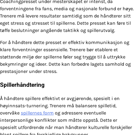
Coachingpresset under mesterskapet er intenst, da
forventningene fra fans, media og nasjonale forbund er høye.
Trenere må levere resultater samtidig som de håndterer sitt
eget stress og stresset til spillerne. Dette presset kan føre til
tøffe beslutninger angående taktikk og spillerutvalg.
For å håndtere dette presset er effektiv kommunikasjon og
klare forventninger essensielle. Trenere bør etablere et
støttende miljø der spillerne føler seg trygge til å uttrykke
bekymringer og ideer. Dette kan forbedre lagets samhold og
prestasjoner under stress.
Spillerhåndtering
Å håndtere spillere effektivt er avgjørende, spesielt i en
høyinnsats-turnering. Trenere må balansere spilletid,
overvåke
spillernes form
og adressere eventuelle
interpersonlige konflikter som måtte oppstå. Dette er
spesielt utfordrende når man håndterer kulturelle forskjeller
blant spillere fra forskjellige bakgrunner.