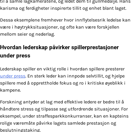
til å samle lagkameratene, og ledet dem til gullmedalje. Hans
karisma og ferdigheter inspirerte tillit og enhet blant laget.
Dessa eksemplene fremhever hvor innflytelsesrik ledelse kan
være i høytrykksituasjoner, og ofte kan være forskjellen
mellom seier og nederlag.
Hvordan lederskap påvirker spillerprestasjoner
under press
Lederskap spiller en viktig rolle i hvordan spillere presterer
under press
. En sterk leder kan innpode selvtillit, og hjelpe
spillere med å opprettholde fokus og ro i kritiske øyeblikk i
kampene.
Forskning antyder at lag med effektive ledere er bedre til å
håndtere stress og tilpasse seg utfordrende situasjoner. For
eksempel, under straffesparkkonkurranser, kan en kapteins
rolige væremåte påvirke lagets samlede prestasjon og
beslutningstaking.