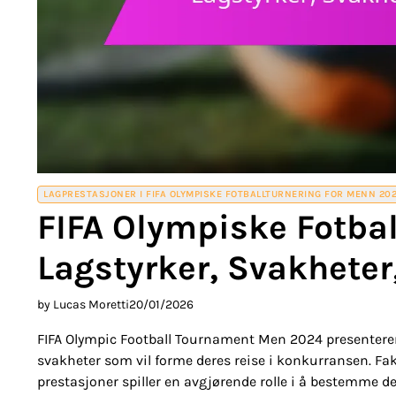
LAGPRESTASJONER I FIFA OLYMPISKE FOTBALLTURNERING FOR MENN 20
FIFA Olympiske Fotba
Lagstyrker, Svakhete
by Lucas Moretti
20/01/2026
FIFA Olympic Football Tournament Men 2024 presenterer 
svakheter som vil forme deres reise i konkurransen. Fakt
prestasjoner spiller en avgjørende rolle i å bestemme 