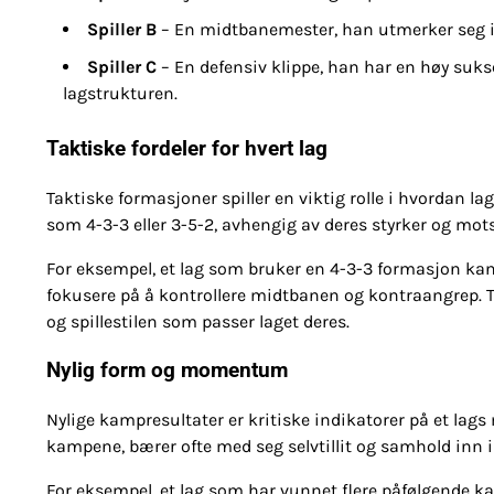
Spiller B
– En midtbanemester, han utmerker seg i å
Spiller C
– En defensiv klippe, han har en høy suks
lagstrukturen.
Taktiske fordeler for hvert lag
Taktiske formasjoner spiller en viktig rolle i hvordan
som 4-3-3 eller 3-5-2, avhengig av deres styrker og mo
For eksempel, et lag som bruker en 4-3-3 formasjon ka
fokusere på å kontrollere midtbanen og kontraangrep. Tre
og spillestilen som passer laget deres.
Nylig form og momentum
Nylige kampresultater er kritiske indikatorer på et lag
kampene, bærer ofte med seg selvtillit og samhold inn 
For eksempel, et lag som har vunnet flere påfølgende k