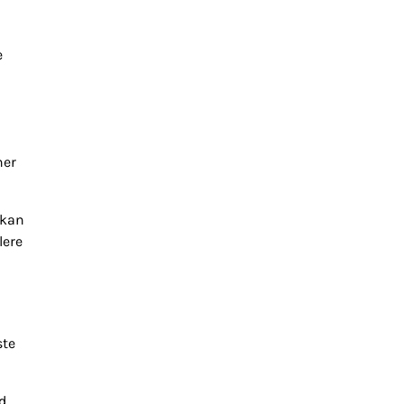
e
ner
 kan
lere
ste
d