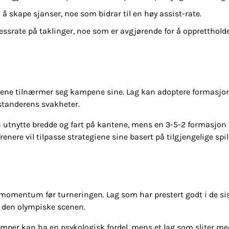
 skape sjanser, noe som bidrar til en høy assist-rate.
essrate på taklinger, noe som er avgjørende for å oppretthold
 lagene tilnærmer seg kampene sine. Lag kan adoptere formasjo
tstanderens svakheter.
n utnytte bredde og fart på kantene, mens en 3-5-2 formasjon
nere vil tilpasse strategiene sine basert på tilgjengelige spil
s momentum før turneringen. Lag som har prestert godt i de si
i den olympiske scenen.
amper kan ha en psykologisk fordel, mens et lag som sliter me