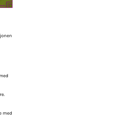
sjonen
 med
re.
te med