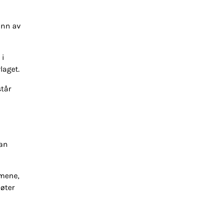
unn av
 i
laget.
står
kan
mmene,
møter