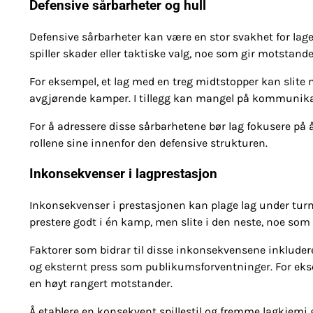
Defensive sårbarheter og hull
Defensive sårbarheter kan være en stor svakhet for lagen
spiller skader eller taktiske valg, noe som gir motstand
For eksempel, et lag med en treg midtstopper kan slite m
avgjørende kamper. I tillegg kan mangel på kommunikas
For å adressere disse sårbarhetene bør lag fokusere på å 
rollene sine innenfor den defensive strukturen.
Inkonsekvenser i lagprestasjon
Inkonsekvenser i prestasjonen kan plage lag under turner
prestere godt i én kamp, men slite i den neste, noe som fø
Faktorer som bidrar til disse inkonsekvensene inkluder
og eksternt press som publikumsforventninger. For ekse
en høyt rangert motstander.
Å etablere en konsekvent spillestil og fremme lagkjemi