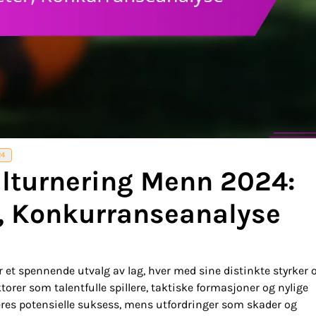
24
llturnering Menn 2024:
r, Konkurranseanalyse
et spennende utvalg av lag, hver med sine distinkte styrker 
orer som talentfulle spillere, taktiske formasjoner og nylige
deres potensielle suksess, mens utfordringer som skader og