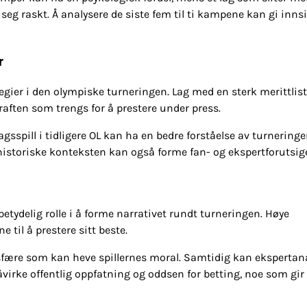
 seg raskt. Å analysere de siste fem til ti kampene kan gi innsi
r
egier i den olympiske turneringen. Lag med en sterk merittlist
raften som trengs for å prestere under press.
spill i tidligere OL kan ha en bedre forståelse av turnering
istoriske konteksten kan også forme fan- og ekspertforutsige
betydelig rolle i å forme narrativet rundt turneringen. Høye
til å prestere sitt beste.
osfære som kan heve spillernes moral. Samtidig kan ekspertan
åvirke offentlig oppfatning og oddsen for betting, noe som gir