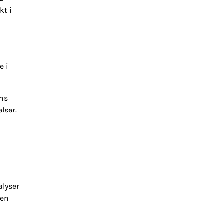
kt i
e i
ens
lser.
alyser
 en