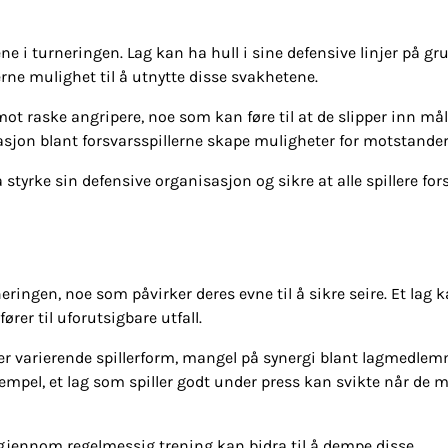
e i turneringen. Lag kan ha hull i sine defensive linjer på gr
erne mulighet til å utnytte disse svakhetene.
ot raske angripere, noe som kan føre til at de slipper inn mål
jon blant forsvarsspillerne skape muligheter for motstander
styrke sin defensive organisasjon og sikre at alle spillere for
ingen, noe som påvirker deres evne til å sikre seire. Et lag 
rer til uforutsigbare utfall.
er varierende spillerform, mangel på synergi blant lagmedle
mpel, et lag som spiller godt under press kan svikte når de 
 gjennom regelmessig trening kan bidra til å dempe disse